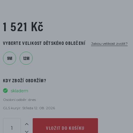
1 521 Kč
VYBERTE VELIKOST DĚTSKÉHO OBLEČENÍ
Jakou velikost zvolit?
9M
12M
KDY ZBOŽÍ OBDRŽÍM?
skladem
Osobní odběr: dnes
GLS kurýr: Středa 12. 08. 2026
VLOŽIT DO KOŠÍKU