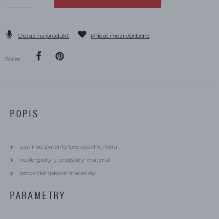
Dotaz na produkt
Přidat mezi oblíbené
Sdílet
POPIS
zapínací patenty bez obsahu niklu
nealergický a prodyšný materiál
netoxické tiskové materiály
PARAMETRY