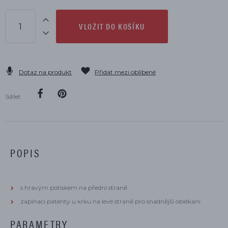
VLOŽIT DO KOŠÍKU
Dotaz na produkt
Přidat mezi oblíbené
Sdílet
POPIS
s hravým potiskem na přední straně
zapínací patenty u krku na levé straně pro snadnější oblékání
PARAMETRY