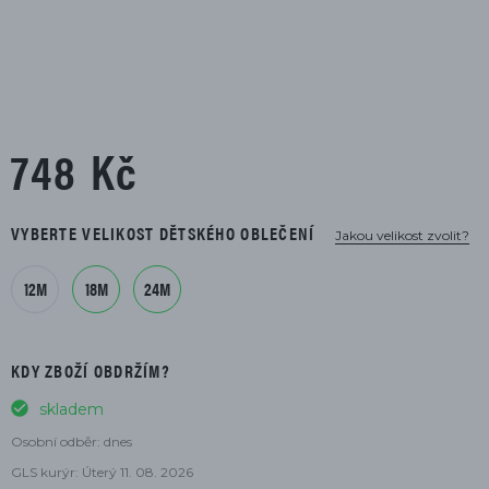
748 Kč
VYBERTE VELIKOST DĚTSKÉHO OBLEČENÍ
Jakou velikost zvolit?
12M
18M
24M
KDY ZBOŽÍ OBDRŽÍM?
skladem
Osobní odběr: dnes
GLS kurýr: Úterý 11. 08. 2026