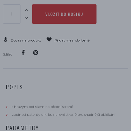
VLOŽIT DO KOŠÍKU
Dotaz na produkt
Přidat mezi oblíbené
Sdílet
POPIS
s hravým potiskem na přední straně
zapínací patenty u krku na levé straně pro snadnější oblékání
PARAMETRY