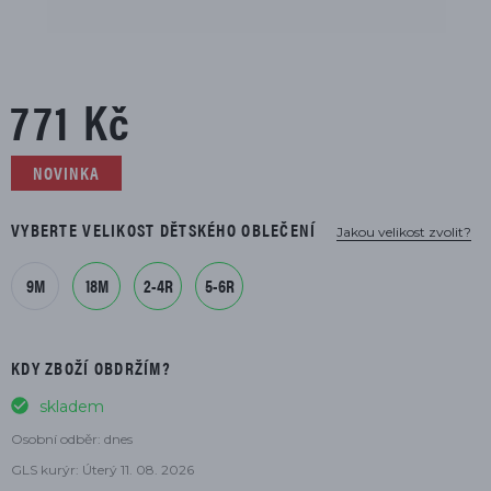
771 Kč
NOVINKA
VYBERTE VELIKOST DĚTSKÉHO OBLEČENÍ
Jakou velikost zvolit?
9M
18M
2-4R
5-6R
KDY ZBOŽÍ OBDRŽÍM?
skladem
Osobní odběr: dnes
GLS kurýr: Úterý 11. 08. 2026