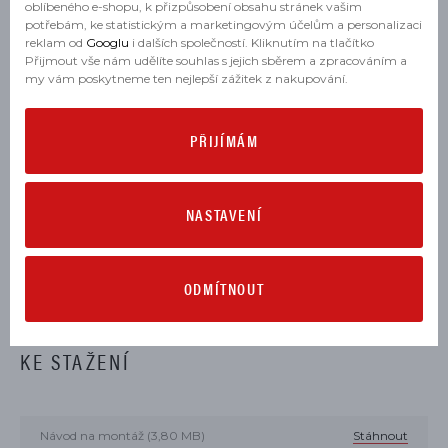
oblíbeného e-shopu, k přizpůsobení obsahu stránek vašim
SUPERBIKE PANIGALE 1199 S ABS 2012, 2013, 2014
potřebám, ke statistickým a marketingovým účelům a personalizaci
reklam od
Googlu
i dalších společností. Kliknutím na tlačítko
SUPERBIKE PANIGALE 1199 S TRICOLORE 2012, 2013
Přijmout vše nám udělíte souhlas s jejich sběrem a zpracováním a
my vám poskytneme ten nejlepší zážitek z nakupování.
SUPERBIKE PANIGALE 1299 ABS 2015, 2016, 2017
SUPERBIKE PANIGALE 1299 R FINAL EDITION 2018
PŘIJÍMÁM
SUPERBIKE PANIGALE 1299 S ABS 2015, 2016, 2017
NASTAVENÍ
SUPERBIKE PANIGALE R 2015, 2016, 2017
SUPERBIKE PANIGALE V2 2020, 2021, 2022, 2023, 2024
ODMÍTNOUT
SUPERBIKE PANIGALE V2 TROY BAYLISS 2021, 2022, 2023,
2024
KE STAŽENÍ
Návod na montáž (3,80 MB)
Stáhnout