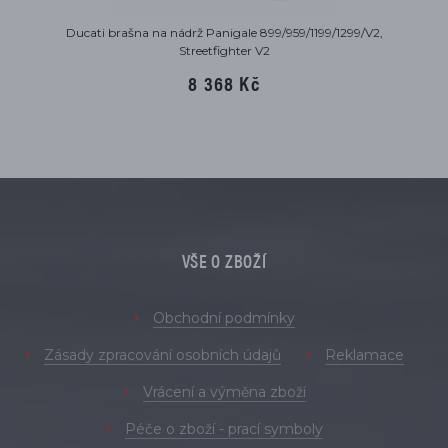
Ducati brašna na nádrž Panigale 899/959/1199/1299/V2,
Streetfighter V2
8 368 Kč
VŠE O ZBOŽÍ
Obchodní podmínky
Zásady zpracování osobních údajů
Reklamace
Vrácení a výměna zboží
Péče o zboží - prací symboly