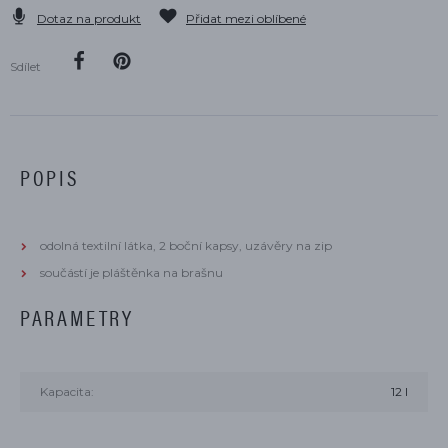
Dotaz na produkt
Přidat mezi oblíbené
Sdílet
POPIS
odolná textilní látka, 2 boční kapsy, uzávěry na zip
součástí je pláštěnka na brašnu
PARAMETRY
Kapacita:
12 l