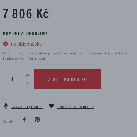
7 806 Kč
KDY ZBOŽÍ OBDRŽÍM?
na objednávku
Dostupnost u dodavatele prověříme ihned po přijetí Vaší objednávky a
budeme Vás informovat.
VLOŽIT DO KOŠÍKU
Dotaz na produkt
Přidat mezi oblíbené
Sdílet