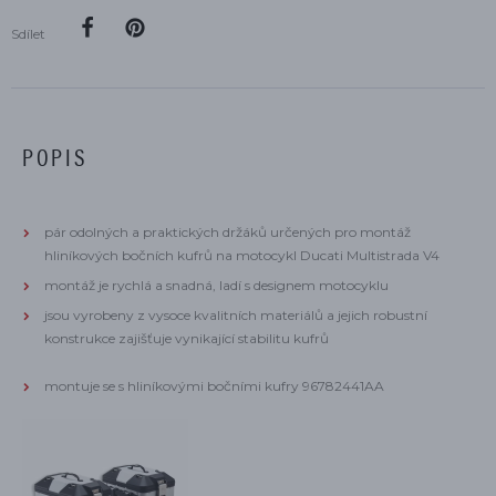
Sdílet
POPIS
pár odolných a praktických držáků určených pro montáž
hliníkových bočních kufrů na motocykl Ducati Multistrada V4
montáž je rychlá a snadná, ladí s designem motocyklu
jsou vyrobeny z vysoce kvalitních materiálů a jejich robustní
konstrukce zajišťuje vynikající stabilitu kufrů
montuje se s hliníkovými bočními kufry 96782441AA