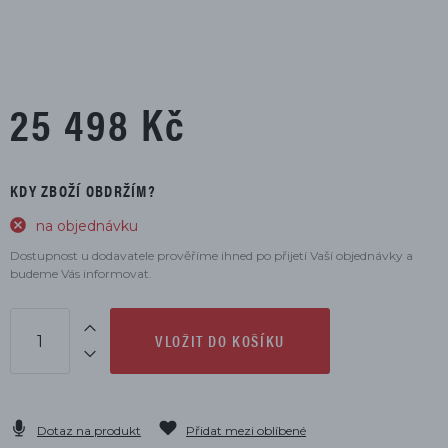
25 498 Kč
KDY ZBOŽÍ OBDRŽÍM?
na objednávku
Dostupnost u dodavatele prověříme ihned po přijetí Vaší objednávky a
budeme Vás informovat.
VLOŽIT DO KOŠÍKU
Dotaz na produkt
Přidat mezi oblíbené