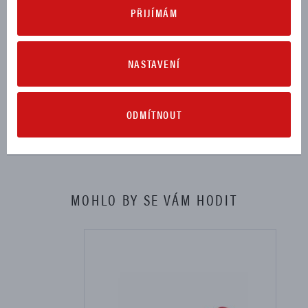
MULTISTRADA V4 S 2025, 2026
PŘIJÍMÁM
MULTISTRADA V4 S SPORT 2025, 2026
NASTAVENÍ
KE STAŽENÍ
ODMÍTNOUT
Návod na montáž (10,49 MB)
Stáhnout
MOHLO BY SE VÁM HODIT