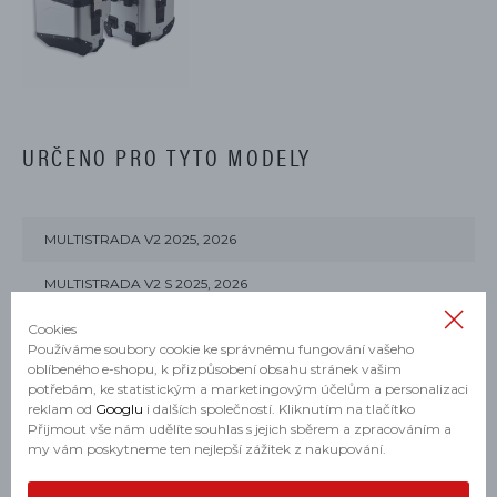
URČENO PRO TYTO MODELY
MULTISTRADA V2 2025, 2026
MULTISTRADA V2 S 2025, 2026
MULTISTRADA V4 RALLY 2025, 2026
Cookies
Používáme soubory cookie ke správnému fungování vašeho
oblíbeného e-shopu, k přizpůsobení obsahu stránek vašim
MULTISTRADA V4 2026
potřebám, ke statistickým a marketingovým účelům a personalizaci
reklam od
Googlu
i dalších společností. Kliknutím na tlačítko
MULTISTRADA V4 PIKES PEAK 2026
Přijmout vše nám udělíte souhlas s jejich sběrem a zpracováním a
my vám poskytneme ten nejlepší zážitek z nakupování.
MULTISTRADA V4 RS 2026