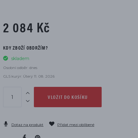
2 084 Kč
KDY ZBOŽÍ OBDRŽÍM?
skladem
Osobní odběr: dnes
GLS kurýr: Úterý 11. 08. 2026
VLOŽIT DO KOŠÍKU
Dotaz na produkt
Přidat mezi oblíbené