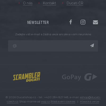
O nás
Kontakt
Ducati ČR
NEWSLETTER
Zadejte váš e-mail a žádná akce ani sleva vám neunikne
© 2026 Ducatishop.cz - tel.: +420 284 821 148, e-mail:
eshop@ducati-
czech.cz
Shop máme od
wpj.cz
|
Nastavení cookies
|
Klasická verze