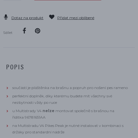
Dotaz na produkt
Přidat mezi oblíbené
Sdílet
POPIS
součástí je pláštěnka na brašnu a popruh pro nošení pes rameno
perfektní doplněk, díky kterému budete mít všechny své
nezbytnosti vždy po ruce
​u Multistrady V4
nelze
montovat společně s brašnou na
řídítka 96781651AA
na Multistradu V4 Pikes Peak je nutné instalovat v kombinaci s
držáky pro standardní nádrže