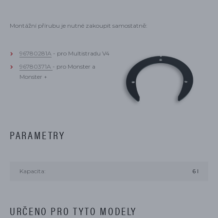
Montážní přírubu je nutné zakoupit samostatně:
96780281A
- pro Multistradu V4
96780371A
- pro Monster a
Monster +
PARAMETRY
Kapacita:
6 l
URČENO PRO TYTO MODELY