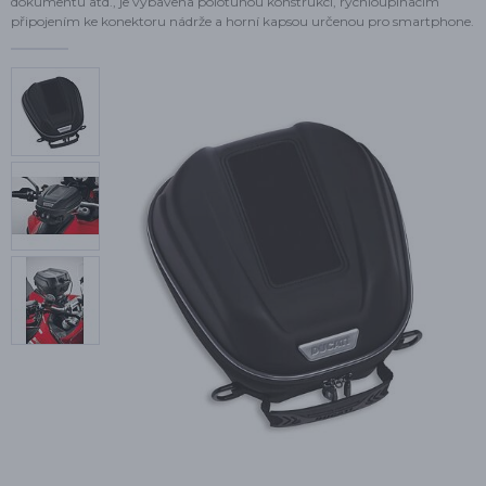
dokumentů atd., je vybavena polotuhou konstrukcí, rychloupínacím
připojením ke konektoru nádrže a horní kapsou určenou pro smartphone.