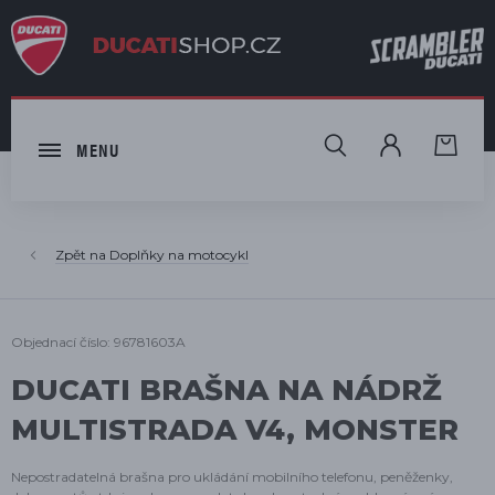
HLEDAT
MENU
Doplňky na motocykl
Objednací číslo: 96781603A
DUCATI BRAŠNA NA NÁDRŽ
MULTISTRADA V4, MONSTER
Nepostradatelná brašna pro ukládání mobilního telefonu, peněženky,