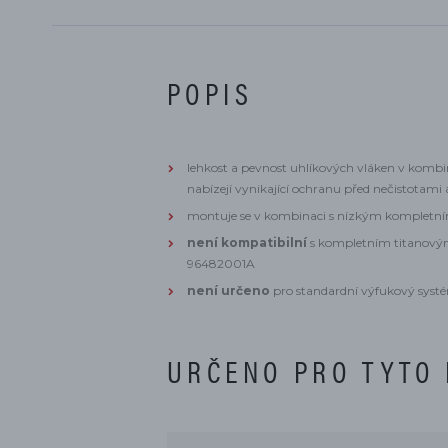
POPIS
lehkost a pevnost uhlíkových vláken v kom
nabízejí vynikající ochranu před nečistotami
montuje se v kombinaci s nízkým komplet
není kompatibilní
s kompletním titanov
96482001A
není určeno
pro standardní výfukový syst
URČENO PRO TYTO