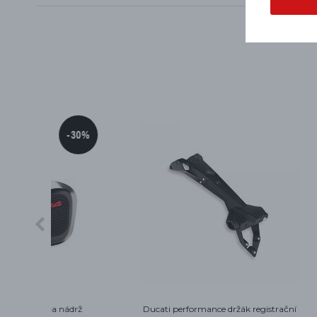
trační
Ducati víčko nádrže černé Panigale,
Podložk