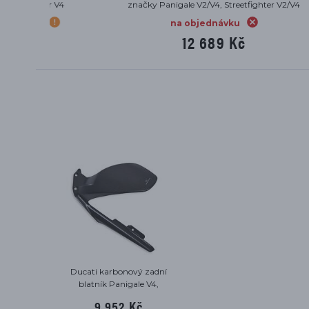
er V2/V4
Streetfighter, Diavel
na objednávku
7 416 Kč
Ducati karbonový zadní
blatník Panigale V4,
Streetfighter V4
9 952 Kč