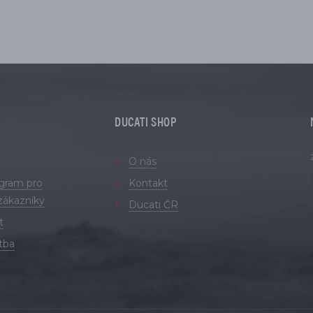
DUCATI SHOP
O nás
ogram pro
Kontakt
zákazníky
Ducati ČR
t
tba