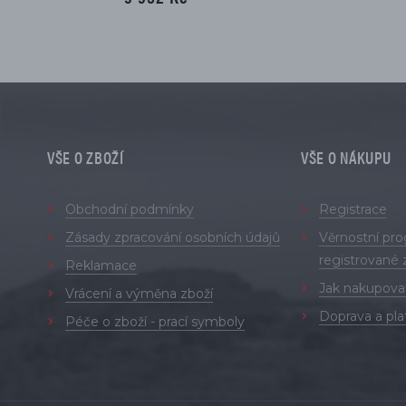
VŠE O ZBOŽÍ
VŠE O NÁKUPU
Obchodní podmínky
Registrace
Zásady zpracování osobních údajů
Věrnostní pr
registrované 
Reklamace
Jak nakupova
Vrácení a výměna zboží
Doprava a pla
Péče o zboží - prací symboly