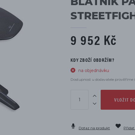
BLATNÍK PA
DÍLŮ
STREETFIG
9 952 Kč
KDY ZBOŽÍ OBDRŽÍM?
na objednávku
Dostupnost u dodavatele prověříme i
VLOŽIT D
Dotaz na produkt
Přidat