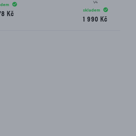
V2/V4, Streetfighter V2/V4
skladem jeden kus
10 948 Kč