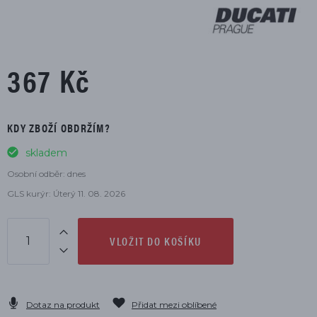
367 Kč
KDY ZBOŽÍ OBDRŽÍM?
skladem
Osobní odběr: dnes
GLS kurýr: Úterý 11. 08. 2026
VLOŽIT DO KOŠÍKU
Dotaz na produkt
Přidat mezi oblíbené