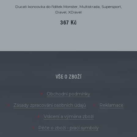
Ducati koncovka do řídítek Monster, Multistrada, Supersport,
Diavel, XDiavel
367 Kč
VŠE O ZBOŽÍ
Obchodní podmínky
Zásady zpracování osobních údajů
Reklamace
Vrácení a výměna zboží
Péče o zboží - prací symboly