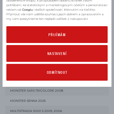
oblíbeného e-shopu, k přizpůsobení obsahu stránek vašim
potřebám, ke statistickým a marketingovým účelům a personalizaci
MONSTER MONSTER + 2021, 2022, 2023, 2024, 2025
reklam od
Googlu
i dalších společností. Kliknutím na tlačítko
Přijmout vše nám udělíte souhlas s jejich sběrem a zpracováním a
my vám poskytneme ten nejlepší zážitek z nakupování.
MONSTER MONSTER 2021, 2022, 2023, 2024, 2025
MONSTER MONSTER SP 2023, 2024, 2025
PŘIJÍMÁM
MONSTER MONSTER SP 30° ANNIVERSARIO 2024
MONSTER S2R 800 2005, 2006, 2007
NASTAVENÍ
MONSTER S2R 1000 2006, 2007, 2008
MONSTER S4R 2003, 2004, 2005, 2006, 2007, 2008
ODMÍTNOUT
MONSTER S4RS 2006, 2007, 2008
MONSTER S4RS TRICOLORE 2008
MONSTER SENNA 2025
MULTISTRADA 1000 S 2005, 2006