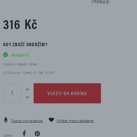
316 Kč
KDY ZBOŽÍ OBDRŽÍM?
skladem
Osobní odběr: dnes
GLS kurýr: Úterý 11. 08. 2026
VLOŽIT DO KOŠÍKU
Dotaz na produkt
Přidat mezi oblíbené
Sdílet