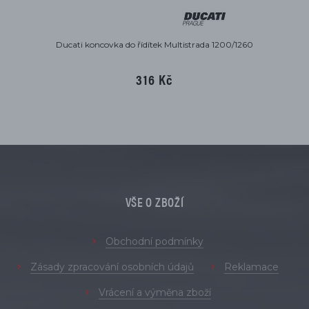
Ducati koncovka do řídítek Multistrada 1200/1260
316 Kč
VŠE O ZBOŽÍ
Obchodní podmínky
Zásady zpracování osobních údajů
Reklamace
Vrácení a výměna zboží