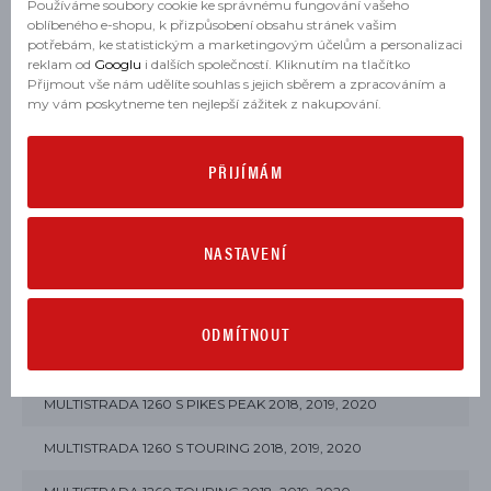
Používáme soubory cookie ke správnému fungování vašeho
MULTISTRADA 1200 S PIKES PEAK 2016, 2017
oblíbeného e-shopu, k přizpůsobení obsahu stránek vašim
potřebám, ke statistickým a marketingovým účelům a personalizaci
MULTISTRADA 1200 S TOURING 2015, 2016, 2017
reklam od
Googlu
i dalších společností. Kliknutím na tlačítko
Přijmout vše nám udělíte souhlas s jejich sběrem a zpracováním a
MULTISTRADA 1200 TOURING 2015, 2016, 2017
my vám poskytneme ten nejlepší zážitek z nakupování.
MULTISTRADA 1260 ABS 2018, 2019, 2020
PŘIJÍMÁM
MULTISTRADA 1260 ENDURO 2019, 2020
MULTISTRADA 1260 ENDURO TOURING 2019, 2020
NASTAVENÍ
MULTISTRADA 1260 S ABS 2018, 2019, 2020
MULTISTRADA 1260 S D-AIR 2018, 2019, 2020
ODMÍTNOUT
MULTISTRADA 1260 S GRAND TOUR 2020
MULTISTRADA 1260 S PIKES PEAK 2018, 2019, 2020
MULTISTRADA 1260 S TOURING 2018, 2019, 2020