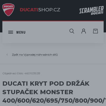
HLEDAT
MENU
Výprodej náhradních dílů
Objednací číslo: 46010392B
DUCATI KRYT POD DRŽÁK
STUPAČEK MONSTER
400/600/620/695/750/800/900/