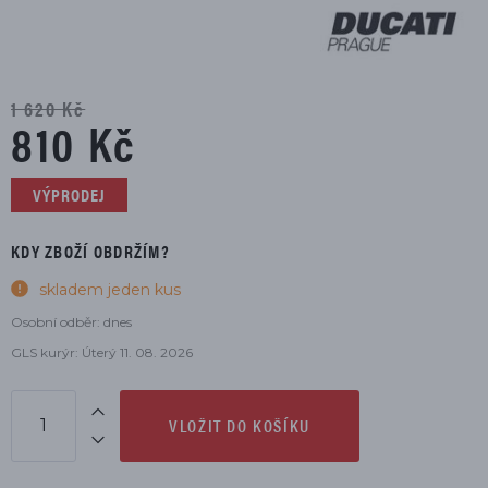
1 620 Kč
810 Kč
VÝPRODEJ
KDY ZBOŽÍ OBDRŽÍM?
skladem jeden kus
Osobní odběr: dnes
GLS kurýr: Úterý 11. 08. 2026
VLOŽIT DO KOŠÍKU