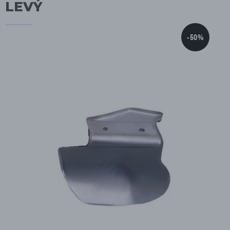
LEVÝ
-50%