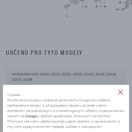
URČENO PRO TYTO MODELY
MONSTER 400 2000, 2001, 2002, 2003, 2004, 2005, 2006,
2007, 2008
MONSTER 400 DARK 2005
Cookies
Používáme soubory cookie ke správnému fungování vašeho
MONSTER 600 2001
oblíbeného e-shopu, k přizpůsobení obsahu stránek vašim
potřebám, ke statistickým a marketingovým účelům a personalizaci
MONSTER 620 2002, 2003, 2004, 2005, 2006
reklam od
Googlu
i dalších společností. Kliknutím na tlačítko
Přijmout vše nám udělíte souhlas s jejich sběrem a zpracováním a
my vám poskytneme ten nejlepší zážitek z nakupování.
MONSTER 620 DARK 2005, 2006