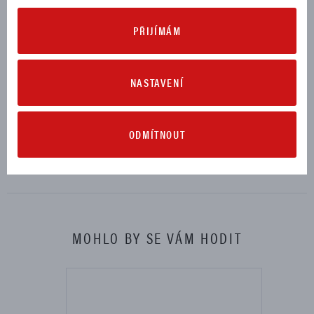
MONSTER 620 DARK SINGLE DISC 2005
PŘIJÍMÁM
MONSTER 695 2007, 2008
MONSTER 750 2001, 2002
NASTAVENÍ
MONSTER 800 2003, 2004
MONSTER 900 2001, 2002
ODMÍTNOUT
MONSTER 1000 2003, 2004, 2005
MOHLO BY SE VÁM HODIT