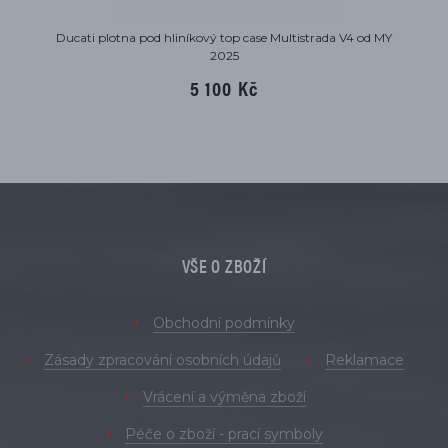
Ducati plotna pod hliníkový top case Multistrada V4 od MY
2025
5 100 Kč
VŠE O ZBOŽÍ
Obchodní podmínky
Zásady zpracování osobních údajů
Reklamace
Vrácení a výměna zboží
Péče o zboží - prací symboly