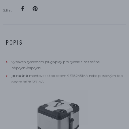
Sdílet
POPIS
vybaven systémem plug&play pro rychlé a bezpečné
připojení/odpojení
je nutné
montovat s top casem
9
6782451AA
nebo plastovým top
casem 96782371AA