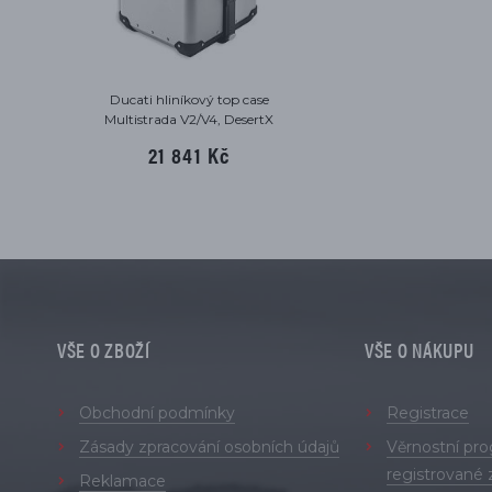
Ducati hliníkový top case
Multistrada V2/V4, DesertX
21 841 Kč
VŠE O ZBOŽÍ
VŠE O NÁKUPU
Obchodní podmínky
Registrace
Zásady zpracování osobních údajů
Věrnostní pr
registrované 
Reklamace