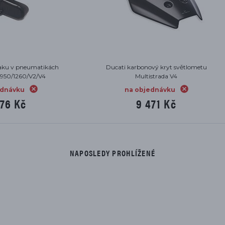
ti karbonový kryt světlometu
LED směrová světla Ducati Hyp
Multistrada V4
698/950, Multistrada V4
na objednávku
skladem
9 471 Kč
3 314 Kč
NAPOSLEDY PROHLÍŽENÉ