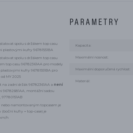
PARAMETRY
stalovat spolu s držákem top casu
Kapacita:
i plastovými kufry 96781551BA
Maximální nosnost:
stalovat spolu s držákem top casu
em top casu 96782361AA pro modely
Maximální doporučená rychlost:
 plastovými kufry 96781551BA pro
 od MY 2025
Materiál:
 na zadní držák 96782361AA a
není
mi 96782681AA, montážní sadou
, 97780151AB
fry nebo namontovaným topcasem je
boční kufry + top-case) je
 km/h