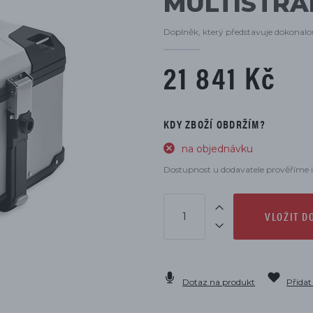
MULTISTRA
DÍLŮ
Doplněk, který představuje dokonalo
21 841 Kč
KDY ZBOŽÍ OBDRŽÍM?
na objednávku
Dostupnost u dodavatele prověříme i
VLOŽIT D
Dotaz na produkt
Přidat