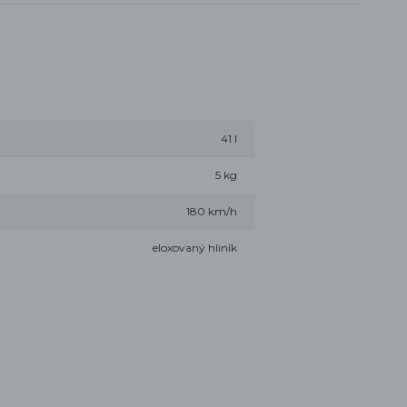
41 l
5 kg
180 km/h
eloxovaný hliník