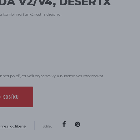
DA V2/V4, DESERTX
u kombinaci funkčnosti a designu.
hned po přijetí Vaší objednávky a budeme Vás informovat.
O KOŠÍKU
 mezi oblíbené
Sdílet