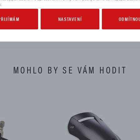
í.
PŘIJÍMÁM
NASTAVENÍ
ODMÍTNO
2025, 2026, 2027
, 2026
MOHLO BY SE VÁM HODIT
NOVINKA