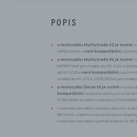
POPIS
u motocyklu Multistrada V2 je nutné
in
96782401AA a
není kompatibilní
s bočním
u motocyklu Multistrada V4 je nutné
in
96781772AA pro modely do MY 2024 a držák
od MY 2025 a
není kompatibilní
s bočními
modely do MY 2024, 96782351AA pro modely
u motocyklu DesertX
je nutné
montovat
kompatibilní
s bočními látkovými brašna
97780131AA k nádrži a nádržemi 97780151AA
maximální povolená rychlost s bočními ku
180 km/h; s oběma namontovanými doplňky (
maximální povolená rychlost snížena na 160