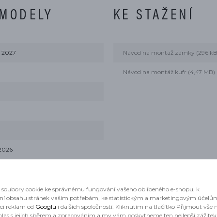
 MODELY
KE STAŽENÍ
 2027
Návod na montáž zámky (296 kB
Návod na montáž kufr (4,47 MB)
2026
025, 2026, 2027
4
soubory cookie ke správnému fungování vašeho oblíbeného e-shopu, k
ní obsahu stránek vašim potřebám, ke statistickým a marketingovým účelů
aci reklam od
Googlu
i dalších společností. Kliknutím na tlačítko Přijmout vše
23, 2024, 2025, 2026, 2027
hlas s jejich sběrem a zpracováním a my vám poskytneme ten nejlepší zážitek