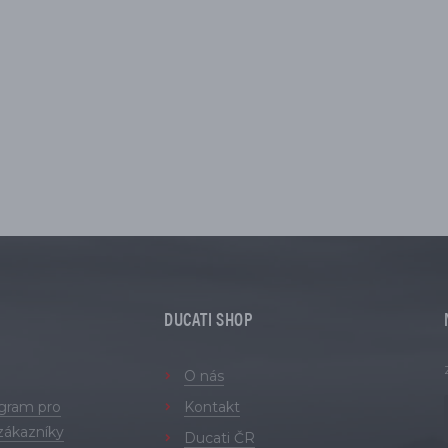
DUCATI SHOP
O nás
ogram pro
Kontakt
zákazníky
Ducati ČR