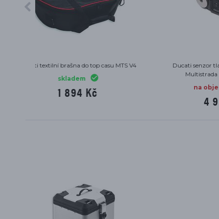
u MTS V4
Ducati senzor tlaku v pneumatikách
Duca
Multistrada 950/1260/V2/V4
na objednávku
4 976 Kč