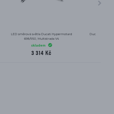
ermotard
Ducati Hands free víčko Multistrada V4
K
skladem
8 334 Kč