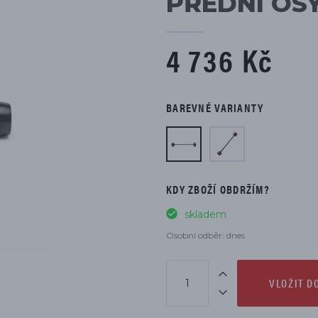
PŘEDNÍ OS
DÍLŮ
4 736 Kč
BAREVNÉ VARIANTY
KDY ZBOŽÍ OBDRŽÍM?
skladem
Osobní odběr: dnes
VLOŽIT D