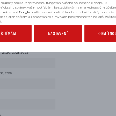
2025
soubory cookie ke správnému fungování vašeho oblíbeného e-shopu, k
ní obsahu stránek vašim potřebám, ke statistickým a marketingovým účelů
O 2024
aci reklam od
Googlu
i dalších společností. Kliknutím na tlačítko Přijmout vše
hlas s jejich sběrem a zpracováním a my vám poskytneme ten nejlepší zážitek
í.
021
PŘIJÍMÁM
NASTAVENÍ
ODMÍTNO
2020, 2021, 2022
8, 2019
7