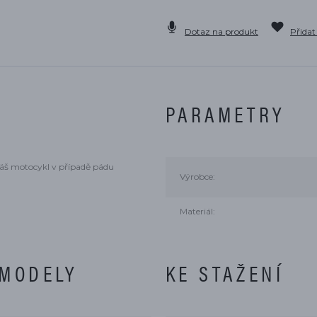
Dotaz na produkt
Přidat
PARAMETRY
Váš motocykl v případě pádu
Výrobce:
Materiál:
 MODELY
KE STAŽENÍ