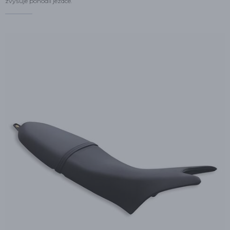
zvyšuje pohodlí jezdce.