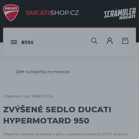
HLEDAT
MENU
Doplňky na motocykl
Objednací číslo: 96880722A
ZVÝŠENÉ SEDLO DUCATI
HYPERMOTARD 950
Elegantní sedlo je vyrobeno z pěny s vysokou hustotou, čímž výrazně