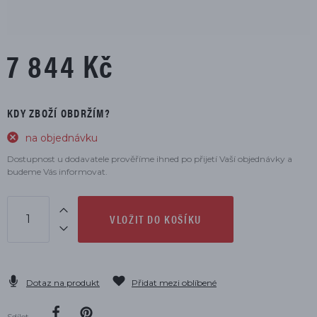
7 844 Kč
KDY ZBOŽÍ OBDRŽÍM?
na objednávku
Dostupnost u dodavatele prověříme ihned po přijetí Vaší objednávky a
budeme Vás informovat.
VLOŽIT DO KOŠÍKU
Dotaz na produkt
Přidat mezi oblíbené
Sdílet