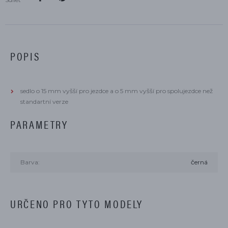
POPIS
sedlo o 15 mm vyšší pro jezdce a o 5 mm vyšší pro spolujezdce než
standartní verze
PARAMETRY
Barva:
černá
URČENO PRO TYTO MODELY