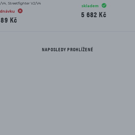
899/959/1199/1299/V2, Streetfig
skladem
5 682 Kč
skladem
1 608 Kč
NAPOSLEDY PROHLÍŽENÉ