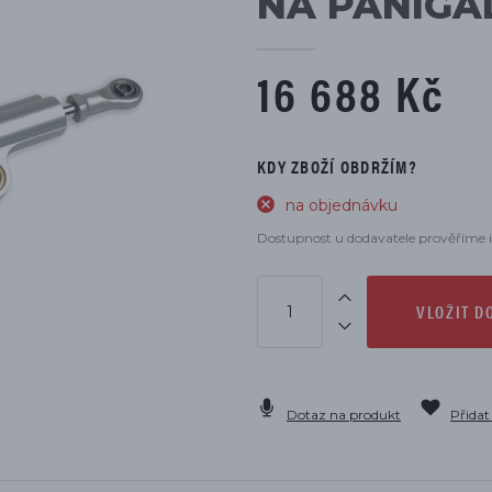
NA PANIGA
DÍLŮ
16 688 Kč
KDY ZBOŽÍ OBDRŽÍM?
na objednávku
Dostupnost u dodavatele prověříme i
VLOŽIT D
Dotaz na produkt
Přidat