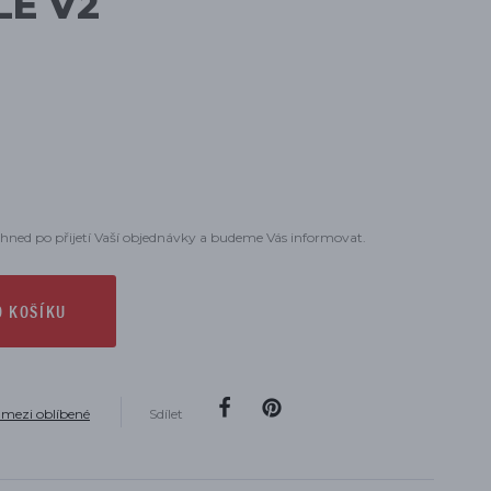
LE V2
hned po přijetí Vaší objednávky a budeme Vás informovat.
O KOŠÍKU
 mezi oblíbené
Sdílet