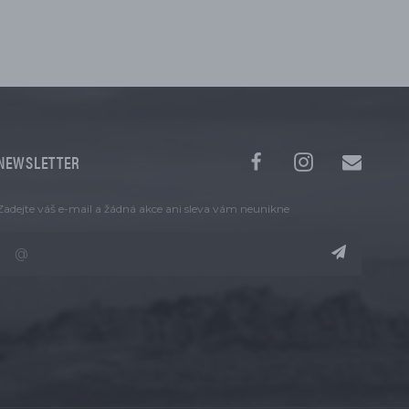
NEWSLETTER
Zadejte váš e-mail a žádná akce ani sleva vám neunikne