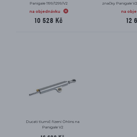
značky Panigale V2/V4, Streetfighter V2/V4
na objednávku
12 689 Kč
Ducati tlumič řízení Öhlins na
Panigale V2
16 688 Kč