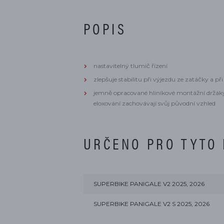
POPIS
nastavitelný tlumič řízení
zlepšuje stabilitu při výjezdu ze zatáčky a p
jemně opracované hliníkové montážní držáky
eloxování zachovávají svůj původní vzhled
URČENO PRO TYTO
SUPERBIKE PANIGALE V2 2025, 2026
SUPERBIKE PANIGALE V2 S 2025, 2026