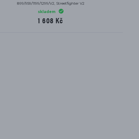
hter V2
V2/V4, Streetfighter V2/V4
899/9
skladem jeden kus
10 948 Kč