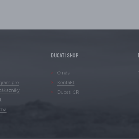
DUCATI SHOP
O nás
ogram pro
Kontakt
zákazníky
Ducati ČR
t
tba