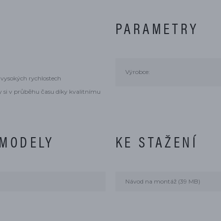
PARAMETRY
Výrobce:
ři vysokých rychlostech
 si v průběhu času díky kvalitnímu
 MODELY
KE STAŽENÍ
Návod na montáž (39 MB)