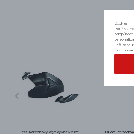
Cookies
Používáme 
přizpůsobe
personaliz
udělíte sou
nakupován
dlice
Ducati performance držák registrační
K