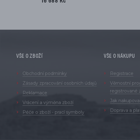
VŠE O ZBOŽÍ
VŠE O NÁKUPU
Obchodní podmínky
Registrace
Zásady zpracování osobních údajů
Věrnostní pr
registrované 
Reklamace
Jak nakupova
Vrácení a výměna zboží
Doprava a pla
Péče o zboží - prací symboly