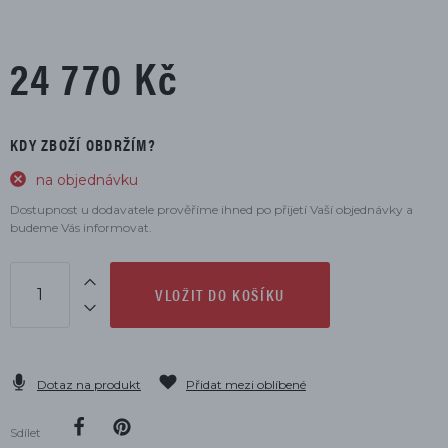
24 770 Kč
KDY ZBOŽÍ OBDRŽÍM?
na objednávku
Dostupnost u dodavatele prověříme ihned po přijetí Vaší objednávky a
budeme Vás informovat.
VLOŽIT DO KOŠÍKU
Dotaz na produkt
Přidat mezi oblíbené
Sdílet