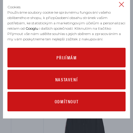
Cookies
Určení:
pánské, dámské
Používáme soubory cookie ke správnému fungování vašeho
oblíbeného e-shopu, k přizpůsobení obsahu stránek vašim
Materiál:
100% bavlna
potřebám, ke statistickým a marketingovým účelům a personalizaci
reklam od
Googlu
i dalších společností. Kliknutím na tlačítko
Barva:
černá
Přijmout vše nám udělíte souhlas s jejich sběrem a zpracováním a
my vám poskytneme ten nejlepší zážitek z nakupování.
PŘIJÍMÁM
MOHLO BY SE VÁM HODIT
NASTAVENÍ
ODMÍTNOUT