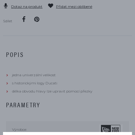
Dotaz na produkt
Přidat mezi oblíbené
Sdílet
POPIS
jedna univerzální velikost
s historickými logy Ducati
délka obvodu hlavy lze upravit pomocí přezky
PARAMETRY
Výrobce: