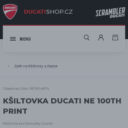
HLEDAT
MENU
Kšiltovky a čepice
Objednací číslo: 987804874
KŠILTOVKA DUCATI NE 100TH
PRINT
Kšiltovka pro fanoušky Ducati.