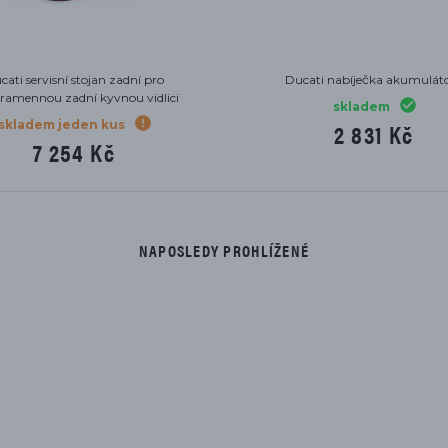
cati servisní stojan zadní pro
Ducati nabíječka akumulát
ramennou zadní kyvnou vidlici
skladem
skladem jeden kus
2 831 Kč
7 254 Kč
NAPOSLEDY PROHLÍŽENÉ