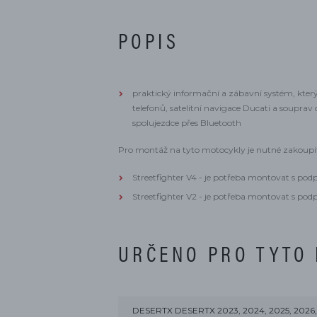
POPIS
praktický informační a zábavní systém, kter
telefonů, satelitní navigace Ducati a souprav 
spolujezdce přes Bluetooth
Pro montáž na tyto motocykly je nutné zakoupit
Streetfighter V4 - je potřeba montovat s p
Streetfighter V2 - je potřeba montovat s po
URČENO PRO TYTO
DESERTX DESERTX 2023, 2024, 2025, 2026,