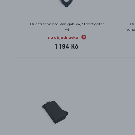
kl
Ducati tank pad Panigale V4, Streetfighter
Du
V4
jedno
na objednávku
1 194 Kč