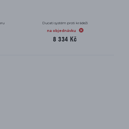
oru
Ducati systém proti krádeži
na objednávku
8 334 Kč