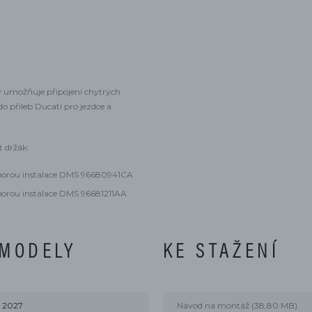
ý umožňuje připojení chytrých
do přileb Ducati pro jezdce a
 držák:
odporou instalace DMS 96680941CA
dporou instalace DMS 96681211AA
 MODELY
KE STAŽENÍ
 2027
Návod na montáž (38,80 MB)