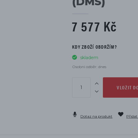
(DMS)
DÍLŮ
7 577 Kč
KDY ZBOŽÍ OBDRŽÍM?
skladem
Osobní odběr: dnes
VLOŽIT D
Dotaz na produkt
Přidat