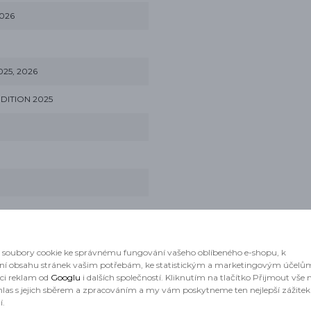
2026
025, 2026
DITION 2025
, 2026
soubory cookie ke správnému fungování vašeho oblíbeného e-shopu, k
ní obsahu stránek vašim potřebám, ke statistickým a marketingovým účelů
aci reklam od
Googlu
i dalších společností. Kliknutím na tlačítko Přijmout vše
hlas s jejich sběrem a zpracováním a my vám poskytneme ten nejlepší zážitek
í.