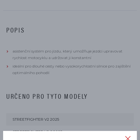
POPIS
asistenční systém pro jízdu, který umožňuje jezdci upravovat
rychlost motocyklu a udržovat ji konstantní
ideální pro dlouhé cesty nebo vysokorychlostní silnice pro zajištění
optimálního pohodlí
URČENO PRO TYTO MODELY
STREETFIGHTER V2 2025
STREETFIGHTER V2 S 2025