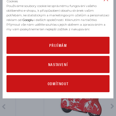
Cookies
SUPERBIKE PANIGALE V2 2025
Používáme soubory cookie ke správnému fungování vašeho
oblíbeného e-shopu, k přizpůsobení obsahu stránek vašim
SUPERBIKE PANIGALE V2 S 2025
potřebám, ke statistickým a marketingovým účelům a personalizaci
reklam od
Googlu
i dalších společností. Kliknutím na tlačítko
Přijmout vše nám udělíte souhlas s jejich sběrem a zpracováním a
my vám poskytneme ten nejlepší zážitek z nakupování.
MOHLO BY SE VÁM HODIT
PŘIJÍMÁM
NASTAVENÍ
ODMÍTNOUT