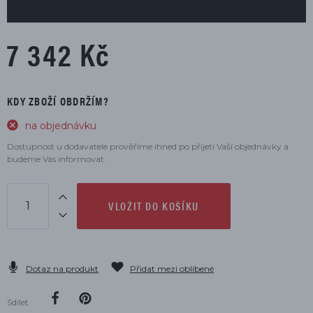
7 342 Kč
KDY ZBOŽÍ OBDRŽÍM?
na objednávku
Dostupnost u dodavatele prověříme ihned po přijetí Vaší objednávky a
budeme Vás informovat.
VLOŽIT DO KOŠÍKU
Dotaz na produkt
Přidat mezi oblíbené
Sdílet