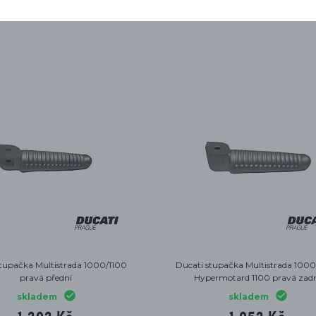
MOHLO BY SE VÁM HODIT
 stupačka Multistrada 1000/1100,
Ducati stupačka Multistrada 100
permotard 1100 pravá zadní
Hypermotard 1100 levá zad
skladem
skladem