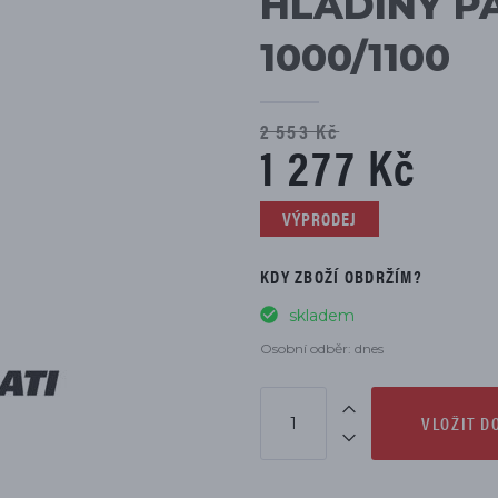
HLADINY P
DÍLŮ
1000/1100
2 553 Kč
1 277 Kč
VÝPRODEJ
KDY ZBOŽÍ OBDRŽÍM?
skladem
Osobní odběr: dnes
VLOŽIT D