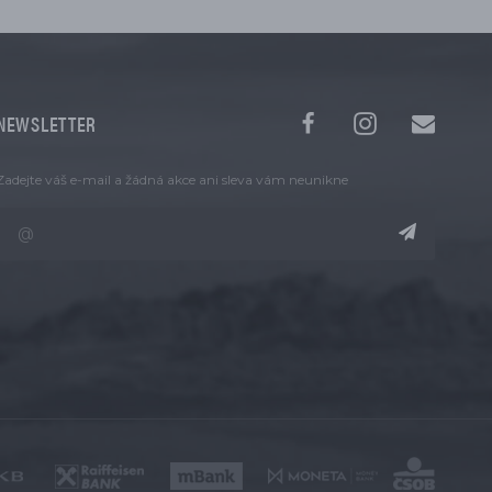
NEWSLETTER
Zadejte váš e-mail a žádná akce ani sleva vám neunikne