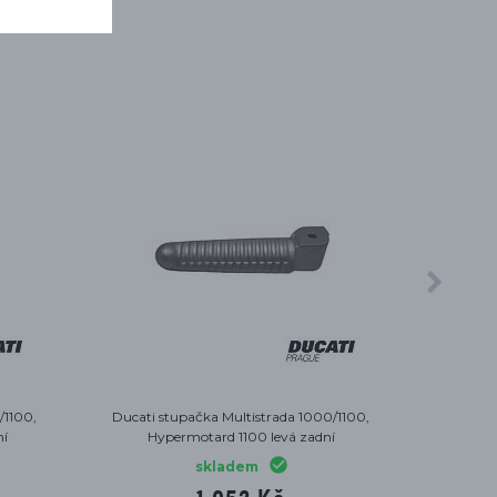
0/1100,
Olejový filtr Ducati
ní
skladem
474 Kč