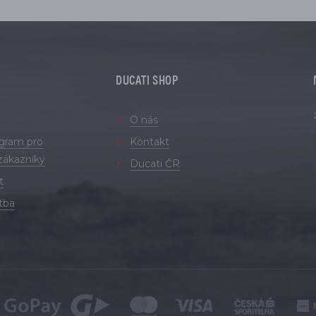
DUCATI SHOP
O nás
ogram pro
Kontakt
zákazníky
Ducati ČR
t
tba