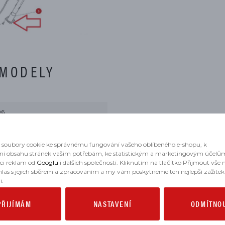
 MODELY
06
soubory cookie ke správnému fungování vašeho oblíbeného e-shopu, k
ní obsahu stránek vašim potřebám, ke statistickým a marketingovým účelů
aci reklam od
Googlu
i dalších společností. Kliknutím na tlačítko Přijmout vše
hlas s jejich sběrem a zpracováním a my vám poskytneme ten nejlepší zážitek
í.
PŘIJÍMÁM
NASTAVENÍ
ODMÍTNO