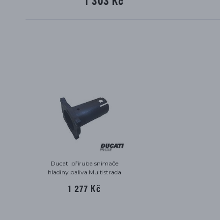
1 303 Kč
Ducati příruba snímače
hladiny paliva Multistrada
1000/1100
1 277 Kč