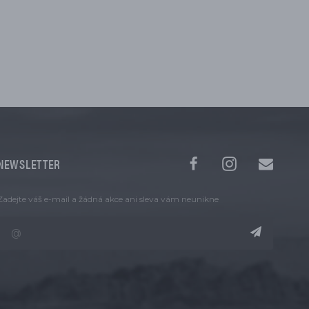
NEWSLETTER
Zadejte váš e-mail a žádná akce ani sleva vám neunikne