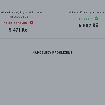
cati tank pad Multistrada V4
Ducati hliníkový kryt suché spojky
V4, Streetfighter V4, Multistrada V
skladem
V4
2 084 Kč
na objednávku
6 127 Kč
NAPOSLEDY PROHLÍŽENÉ