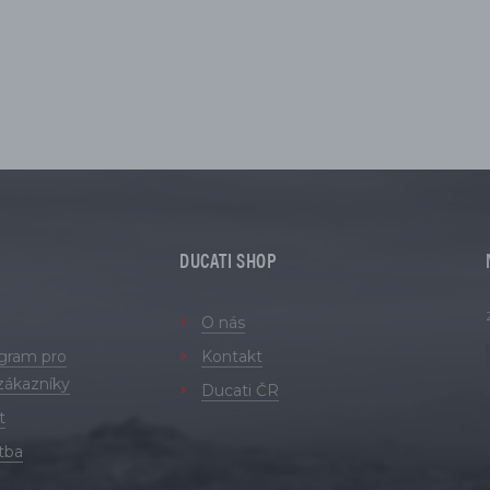
DUCATI SHOP
O nás
ogram pro
Kontakt
zákazníky
Ducati ČR
t
tba