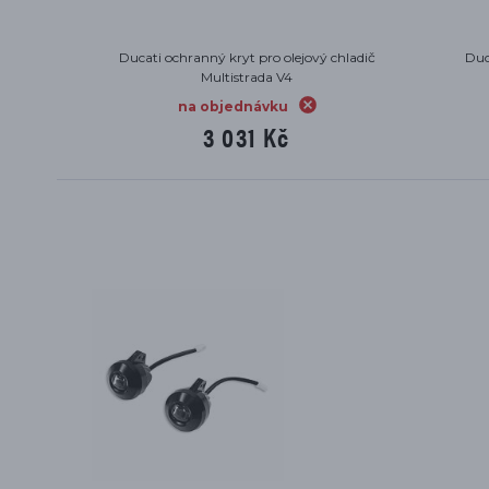
metu
Koberec Ducati pod motocykl
Du
skladem
5 682 Kč