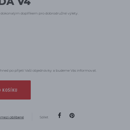
DA V4
je dokonalým doplňkem pro dobrodružné výlety.
hned po přijetí Vaší objednávky a budeme Vás informovat.
O KOŠÍKU
 mezi oblíbené
Sdílet