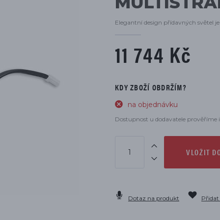
MULTISTRA
DÍLŮ
Elegantní design přídavných světel 
11 744 Kč
KDY ZBOŽÍ OBDRŽÍM?
na objednávku
Dostupnost u dodavatele prověříme i
VLOŽIT D
Dotaz na produkt
Přidat