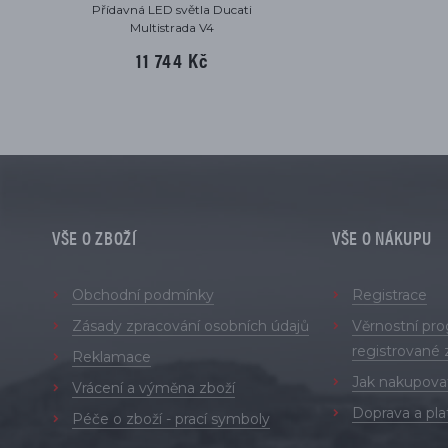
Přídavná LED světla Ducati
Multistrada V4
11 744 Kč
VŠE O ZBOŽÍ
VŠE O NÁKUPU
Obchodní podmínky
Registrace
Zásady zpracování osobních údajů
Věrnostní pr
registrované 
Reklamace
Jak nakupova
Vrácení a výměna zboží
Doprava a pla
Péče o zboží - prací symboly