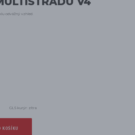
MULTISTRADU V4
klu odvážný vzhled.
GLS kurýr: zítra
O KOŠÍKU