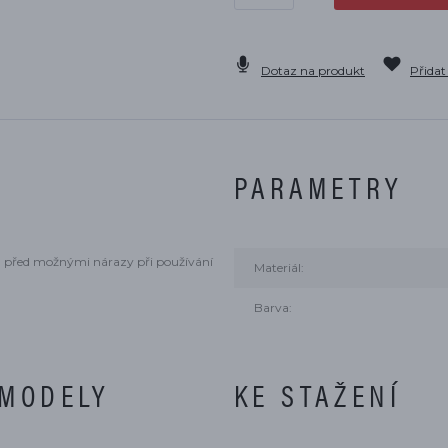
Dotaz na produkt
Přidat
PARAMETRY
 před možnými nárazy při používání
Materiál:
Barva:
 MODELY
KE STAŽENÍ