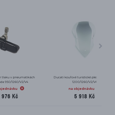
tikách
Ducati kouřové turistické plexi Multistrada
Ducati
4
1200/1260/V2/V4
na objednávku
5 918 Kč