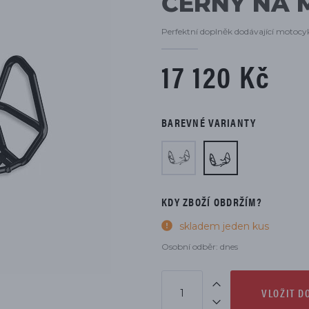
ČERNÝ NA 
DÍLŮ
Perfektní doplněk dodávající motocy
17 120 Kč
BAREVNÉ VARIANTY
KDY ZBOŽÍ OBDRŽÍM?
skladem jeden kus
Osobní odběr: dnes
VLOŽIT D