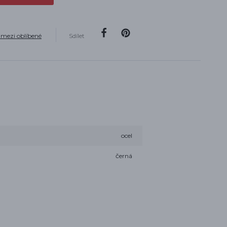
 mezi oblíbené
Sdílet
ocel
černá