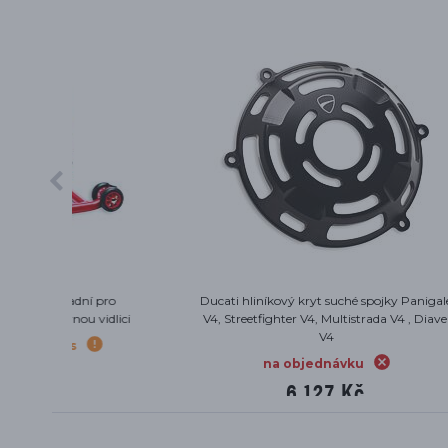
pro
Ducati hliníkový kryt suché spojky Panigale
K
dlici
V4, Streetfighter V4, Multistrada V4 , Diavel
V4
na objednávku
6 127 Kč