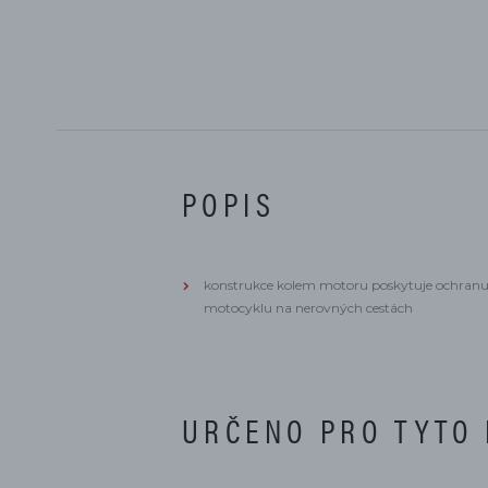
POPIS
konstrukce kolem motoru poskytuje ochranu
motocyklu na nerovných cestách
URČENO PRO TYTO