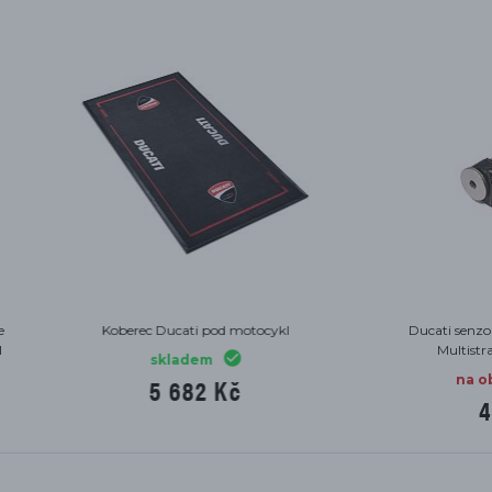
oberec Ducati pod motocykl
Ducati senzor tlaku v pneuma
Multistrada 950/1260/V2/V
skladem
5 682 Kč
na objednávku
4 976 Kč