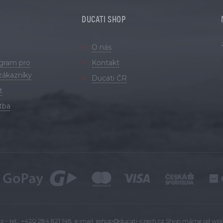
DUCATI SHOP
O nás
ogram pro
Kontakt
zákazníky
Ducati ČR
t
tba
 - tel.: +420 284 821 148, e-mail:
eshop@ducati-czech.cz
Shop máme od
wpj