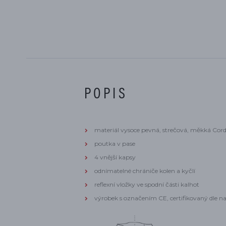
POPIS
materiál vysoce pevná, strečová, měkká Co
poutka v pase
4 vnější kapsy
odnímatelné chrániče kolen a kyčlí
reflexní vložky ve spodní části kalhot
výrobek s označením CE, certifikovaný dle na