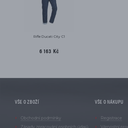
Rifle Ducati City C1
6 163 Kč
VŠE O ZBOŽÍ
VŠE O NÁKUPU
Obchodní podmínky
Registrace
Zásady zpracování osobních údajů
Věrnostní pr