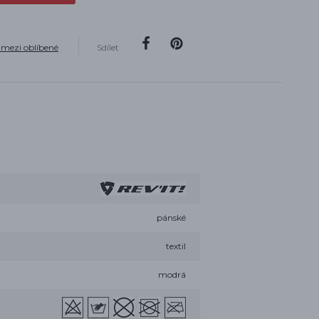
 mezi oblíbené
Sdílet
pánské
textil
modrá