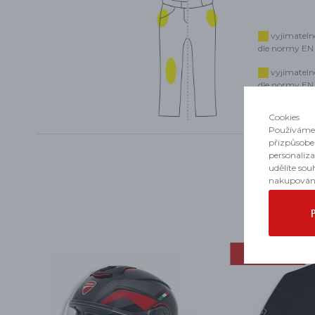
vyjímateln
dle normy EN 1
vyjímateln
dle normy EN 1
Cookies
Používáme 
přizpůsobe
personaliz
udělíte sou
nakupován