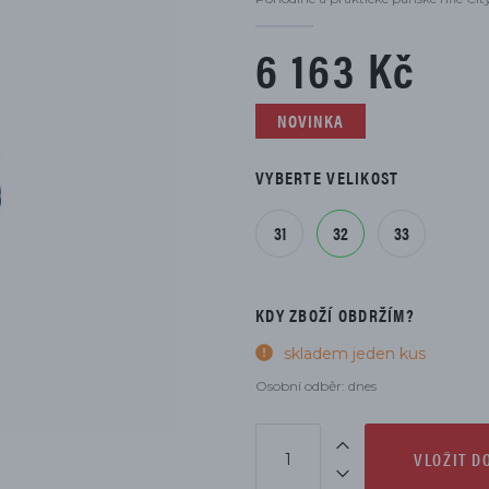
DÍLŮ
6 163 Kč
NOVINKA
VYBERTE VELIKOST
31
32
33
KDY ZBOŽÍ OBDRŽÍM?
skladem jeden kus
Osobní odběr: dnes
VLOŽIT D