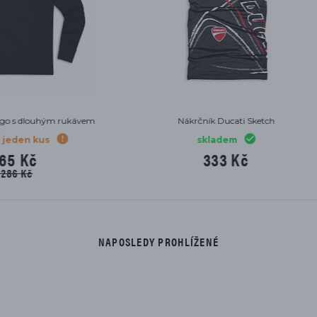
ričko Ducatiana 2.0 červené
Přilba Ducati Logo Black
skladem
skladem
771 Kč
10 289 Kč
NAPOSLEDY PROHLÍŽENÉ