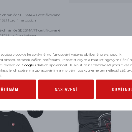
é chrániče SEESMART certifikované
621.1 Lev. 1 na bocích
é chrániče SEESMART certifikované
621.1 Lv. 2 na kolenou
soubory cookie ke správnému fungování vašeho oblíbeného e-shopu, k
ní obsahu stránek vašim potřebám, ke statistickým a marketingovým účelů
aci reklam od
Googlu
i dalších společností. Kliknutím na tlačítko Přijmout vše
hlas s jejich sběrem a zpracováním a my vám poskytneme ten nejlepší zážitek
MOHLO BY SE VÁM HODIT
í.
PŘIJÍMÁM
NASTAVENÍ
ODMÍTNO