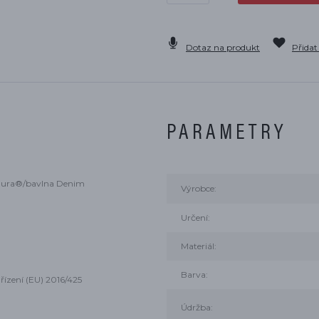
Dotaz na produkt
Přidat
PARAMETRY
rdura®/bavlna Denim
Výrobce:
Určení:
Materiál:
Barva:
řízení (EU) 2016/425
Údržba: