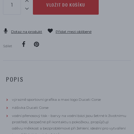
VLOŽIT DO KOŠÍKU
Dotaz na produkt
Přidat mezi oblíbené
Sdílet
POPIS
výrazně sportovní grafika a maxi logo Ducati Corse
nášivka Ducati Corse
vodní přenosový tisk - barvy na vodní bázi jsou šetrné k životnímu
prostředí, bezpečné při kontaktu s pokožkou, propůjčují
oděvu měkkost a bezproblémové při žehlení, ideální pro vytváření