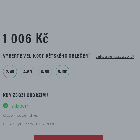
1 006 Kč
VYBERTE VELIKOST DĚTSKÉHO OBLEČENÍ
Jakou velikost zvolit?
2-4R
4-6R
6-8R
8-10R
KDY ZBOŽÍ OBDRŽÍM?
skladem
Osobní odběr: dnes
GLS kurýr: Úterý 11. 08. 2026