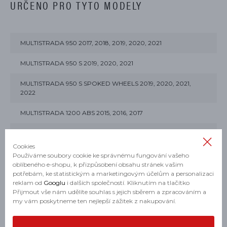
URČENO PRO TYTO MODELY
MULTISTRADA 950 2017, 2018, 2019, 2020, 2021
MULTISTRADA 950 S 2019, 2020, 2021
MULTISTRADA 950 S SPOKED WHEELS 2019, 2020, 2021,
2022
MULTISTRADA 1200 ABS 2015, 2016, 2017
MULTISTRADA 1200 S ABS 2015, 2016, 2017
Cookies
MULTISTRADA 1200 S D-AIR 2016, 2017
Používáme soubory cookie ke správnému fungování vašeho
oblíbeného e-shopu, k přizpůsobení obsahu stránek vašim
potřebám, ke statistickým a marketingovým účelům a personalizaci
MULTISTRADA 1200 S PIKES PEAK 2016, 2017
reklam od
Googlu
i dalších společností. Kliknutím na tlačítko
Přijmout vše nám udělíte souhlas s jejich sběrem a zpracováním a
MULTISTRADA 1260 ABS 2018, 2019, 2020
my vám poskytneme ten nejlepší zážitek z nakupování.
MULTISTRADA 1260 S ABS 2018, 2019, 2020, 2021