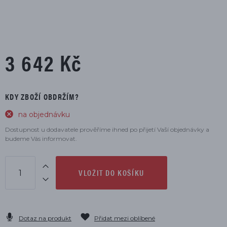
3 642 Kč
KDY ZBOŽÍ OBDRŽÍM?
na objednávku
Dostupnost u dodavatele prověříme ihned po přijetí Vaší objednávky a
budeme Vás informovat.
VLOŽIT DO KOŠÍKU
Dotaz na produkt
Přidat mezi oblíbené